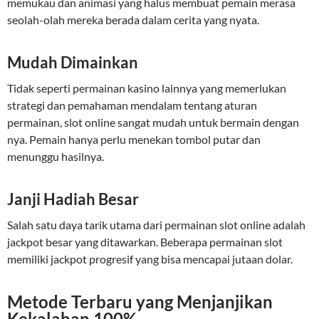
memukau dan animasi yang halus membuat pemain merasa
seolah-olah mereka berada dalam cerita yang nyata.
Mudah Dimainkan
Tidak seperti permainan kasino lainnya yang memerlukan
strategi dan pemahaman mendalam tentang aturan
permainan, slot online sangat mudah untuk bermain dengan
nya. Pemain hanya perlu menekan tombol putar dan
menunggu hasilnya.
Janji Hadiah Besar
Salah satu daya tarik utama dari permainan slot online adalah
jackpot besar yang ditawarkan. Beberapa permainan slot
memiliki jackpot progresif yang bisa mencapai jutaan dolar.
Metode Terbaru yang Menjanjikan
Kekalahan 100%