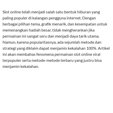
Slot online telah menjadi salah satu bentuk hiburan yang
paling populer di kalangan pengguna internet. Dengan
berbagai pilihan tema, grafik menarik, dan kesempatan untuk
memenangkan hadiah besar, tidak mengherankan jika
permainan ini sangat seru dan menjadi daya tarik utama.
Namun, karena popularitasnya, ada sejumlah metode dan
strategi yang diklaim dapat menjamin kekalahan 100%. Artikel
ini akan membahas fenomena permainan slot online viral
terpopuler serta metode-metode terbaru yang justru bisa
menjamin kekalahan.