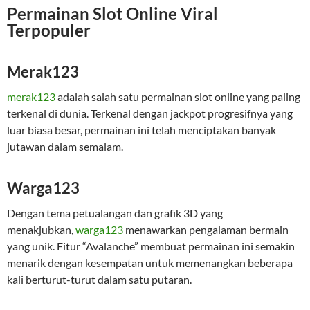
Permainan Slot Online Viral
Terpopuler
Merak123
merak123
adalah salah satu permainan slot online yang paling
terkenal di dunia. Terkenal dengan jackpot progresifnya yang
luar biasa besar, permainan ini telah menciptakan banyak
jutawan dalam semalam.
Warga123
Dengan tema petualangan dan grafik 3D yang
menakjubkan,
warga123
menawarkan pengalaman bermain
yang unik. Fitur “Avalanche” membuat permainan ini semakin
menarik dengan kesempatan untuk memenangkan beberapa
kali berturut-turut dalam satu putaran.