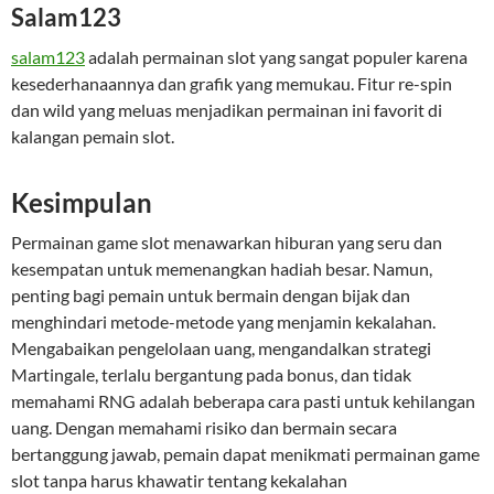
Salam123
salam123
adalah permainan slot yang sangat populer karena
kesederhanaannya dan grafik yang memukau. Fitur re-spin
dan wild yang meluas menjadikan permainan ini favorit di
kalangan pemain slot.
Kesimpulan
Permainan game slot menawarkan hiburan yang seru dan
kesempatan untuk memenangkan hadiah besar. Namun,
penting bagi pemain untuk bermain dengan bijak dan
menghindari metode-metode yang menjamin kekalahan.
Mengabaikan pengelolaan uang, mengandalkan strategi
Martingale, terlalu bergantung pada bonus, dan tidak
memahami RNG adalah beberapa cara pasti untuk kehilangan
uang. Dengan memahami risiko dan bermain secara
bertanggung jawab, pemain dapat menikmati permainan game
slot tanpa harus khawatir tentang kekalahan