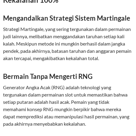
Mengandalkan Strategi Sistem Martingale
Strategi Martingale, yang sering tergunakan dalam permainan
judi lainnya, melibatkan menggandakan taruhan setiap kali
kalah. Meskipun metode ini mungkin berhasil dalam jangka
pendek, pada akhirnya, batasan taruhan dan anggaran pemain
akan tercapai, mengakibatkan kekalahan total.
Bermain Tanpa Mengerti RNG
Generator Angka Acak (RNG) adalah teknologi yang
tergunakan dalam permainan slot untuk memastikan bahwa
setiap putaran adalah hasil acak. Pemain yang tidak
memahami konsep RNG mungkin berpikir bahwa mereka
dapat memprediksi atau memanipulasi hasil permainan, yang
pada akhirnya menyebabkan kekalahan.