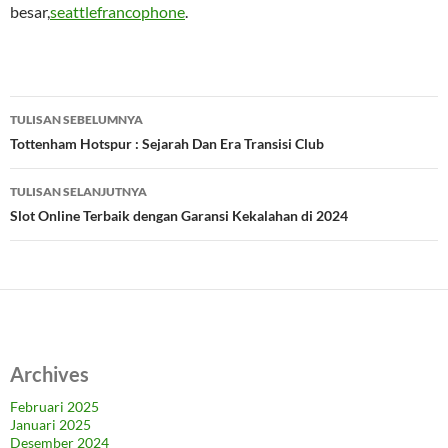
besar,
seattlefrancophone
.
Navigasi
TULISAN SEBELUMNYA
Tulisan
Tottenham Hotspur : Sejarah Dan Era Transisi Club
TULISAN SELANJUTNYA
Slot Online Terbaik dengan Garansi Kekalahan di 2024
Archives
Februari 2025
Januari 2025
Desember 2024