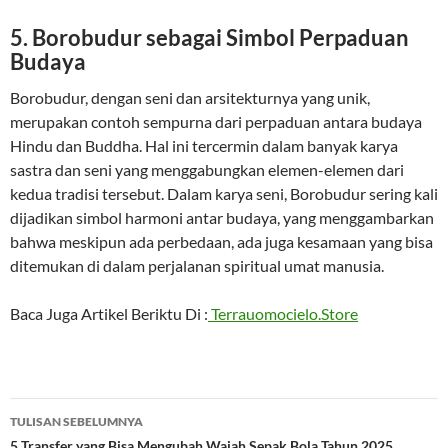
5.
Borobudur sebagai Simbol Perpaduan
Budaya
Borobudur, dengan seni dan arsitekturnya yang unik,
merupakan contoh sempurna dari perpaduan antara budaya
Hindu dan Buddha. Hal ini tercermin dalam banyak karya
sastra dan seni yang menggabungkan elemen-elemen dari
kedua tradisi tersebut. Dalam karya seni, Borobudur sering kali
dijadikan simbol harmoni antar budaya, yang menggambarkan
bahwa meskipun ada perbedaan, ada juga kesamaan yang bisa
ditemukan di dalam perjalanan spiritual umat manusia.
Baca Juga Artikel Beriktu Di :
Terrauomocielo.Store
Navigasi
TULISAN SEBELUMNYA
5 Transfer yang Bisa Mengubah Wajah Sepak Bola Tahun 2025