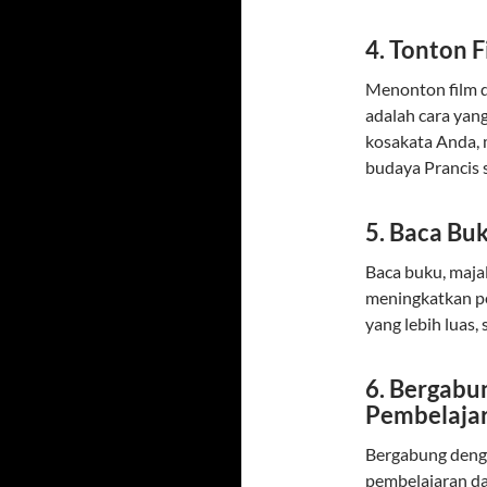
4. Tonton 
Menonton film 
adalah cara yan
kosakata Anda, 
budaya Prancis 
5. Baca Buk
Baca buku, majal
meningkatkan p
yang lebih luas,
6. Bergabu
Pembelaja
Bergabung denga
pembelajaran da