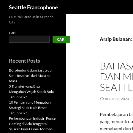
Seattle Francophone
Langsung
Cultural Paradise in a French
City
ke
isi
Cari
Arsip Bulanan:
CARI
Recent Posts
BAHASA
Borobudur dalam Sastra dan
DAN M
Seni: Inspirasi dari Masa ke
Masa
SEATT
5 Transfer yang Bisa
Mengubah Wajah Sepak Bola
Tahun 2025
APRIL 26, 2024
10 Pemain yang Mengubah
Strategi Klub-Klub Besar
Tahun 2025
Pembelajaran ba
Perkembangan Industri Ponsel
yang menarik da
Gaming di Asia Tenggara
memahami dan be
Sejarah Piala Dunia: Momen-