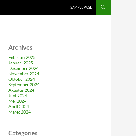
SAMPLE PAGE
Archives
Februari 2025
Januari 2025
Desember 2024
November 2024
Oktober 2024
September 2024
Agustus 2024
Juni 2024
Mei 2024
April 2024
Maret 2024
Categories