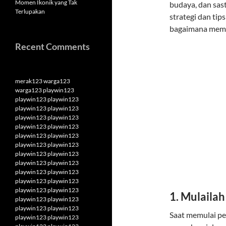
Momen Ikonik yang Tak
budaya, dan sast
Terlupakan
strategi dan tip
bagaimana mema
Recent Comments
merak123
warga123
warga123
playwin123
playwin123
playwin123
playwin123
playwin123
playwin123
playwin123
playwin123
playwin123
playwin123
playwin123
playwin123
playwin123
playwin123
playwin123
playwin123
playwin123
playwin123
playwin123
playwin123
playwin123
playwin123
playwin123
1. Mulaila
playwin123
playwin123
playwin123
playwin123
Saat memulai pe
playwin123
playwin123