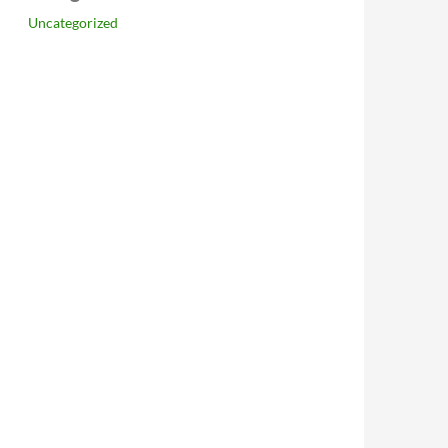
Uncategorized